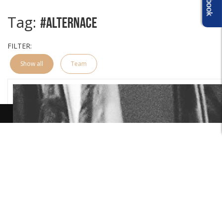
Tag:
#Alternace
FILTER:
Show all
Team
Přidat více položek