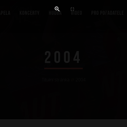
apela
Koncerty
Hudba
Video
Pro pořadatele
2004
Titulní stránka
2004