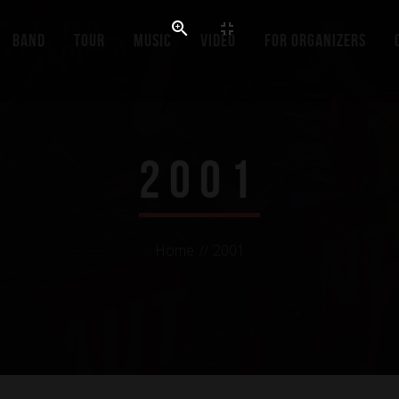
Band
Tour
Music
Video
For organizers
2001
Home
2001