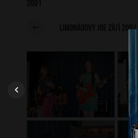
2001
Limonádový Joe září 2001 