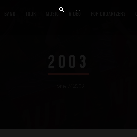
Band
Tour
Music
Video
For organizers
2003
Home
2003