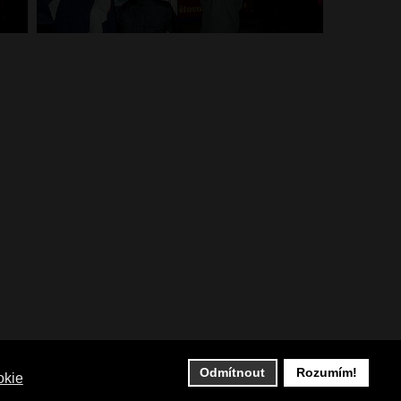
Odmítnout
Rozumím!
okie