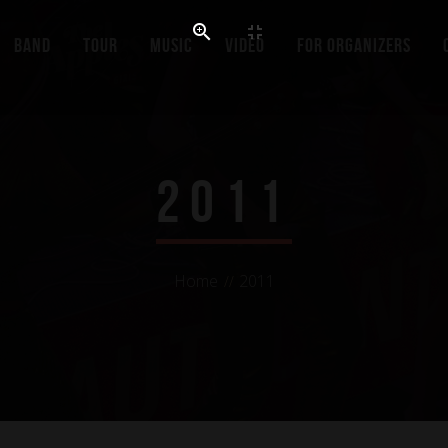
Band
Tour
Music
Video
For organizers
2011
Home
2011