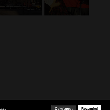
Odmítnout
Rozumím!