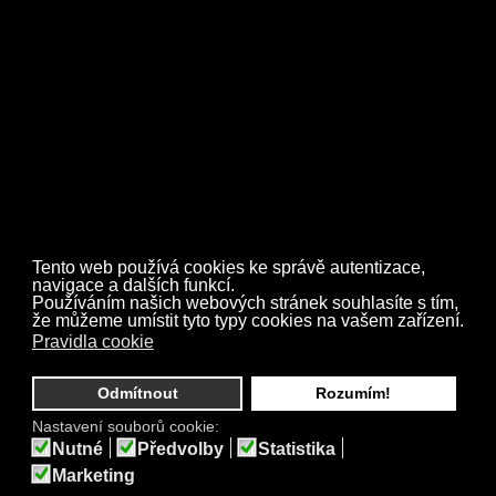
Zpět
Tento web používá cookies ke správě autentizace,
navigace a dalších funkcí.
Používáním našich webových stránek souhlasíte s tím,
že můžeme umístit tyto typy cookies na vašem zařízení.
Pravidla cookie
© COPYRIGHT
THE APPLES
2019.
Odmítnout
Rozumím!
Nastavení souborů cookie:
Nutné
Předvolby
Statistika
Marketing
PREZENTACI VYTVOŘILA
POČÍTAČOVÁ POHOTOVOST
S.R.O.