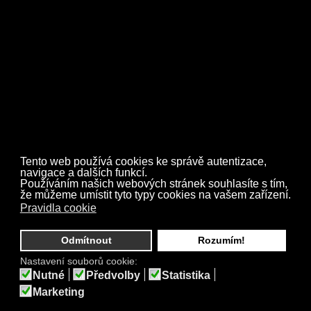
Zpět
Tento web používá cookies ke správě autentizace,
navigace a dalších funkcí.
Používáním našich webových stránek souhlasíte s tím,
že můžeme umístit tyto typy cookies na vašem zařízení.
Pravidla cookie
© COPYRIGHT
THE APPLES
2019.
Odmítnout
Rozumím!
Nastavení souborů cookie:
Nutné
Předvolby
Statistika
Marketing
PREZENTACI VYTVOŘILA
POČÍTAČOVÁ POHOTOVOST
S.R.O.