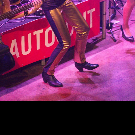
0
0
0
0
0
0
0
0
DNY
HODINY
MINUTY
SEKUNDY