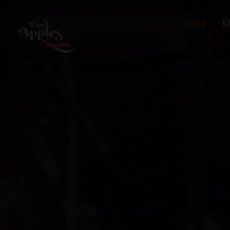
Úvod
K