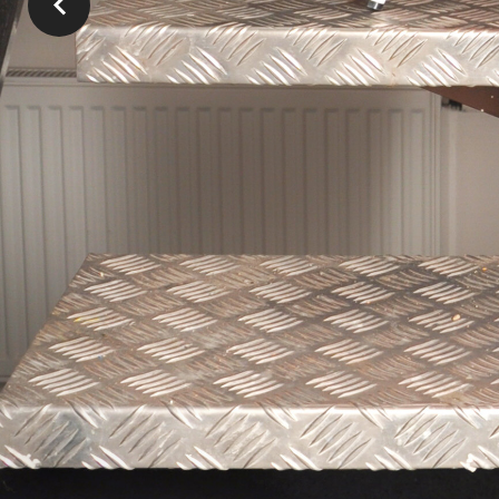
0
0
1
1
4
9
DNY
HODINY
MINUTY