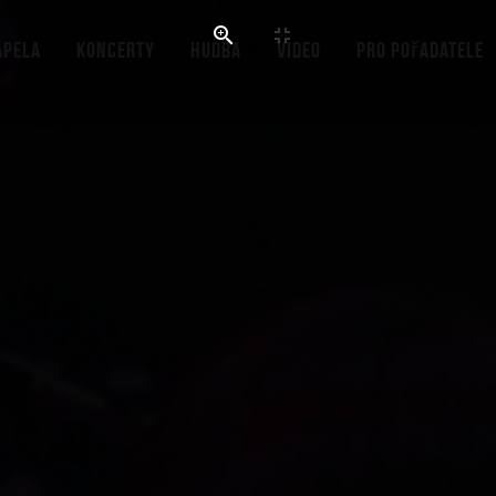
apela
Koncerty
Hudba
Video
Pro pořadatele