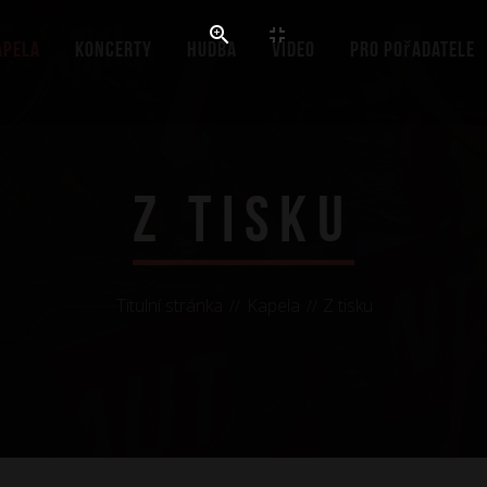
apela
Koncerty
Hudba
Video
Pro pořadatele
Z tisku
Titulní stránka
Kapela
Z tisku