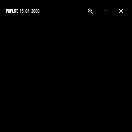
Poplife 15. 04. 2000
MENU
Z tisku
Titulní stránka
Kapela
Z tisku
Z tisku