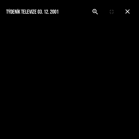
Týdeník Televize 03. 12. 2001
MENU
Z tisku
Titulní stránka
Kapela
Z tisku
Z tisku