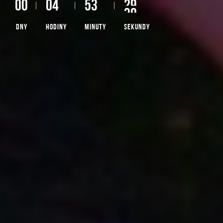
0
0
0
4
5
3
2
7
8
DNY
HODINY
MINUTY
SEKUNDY