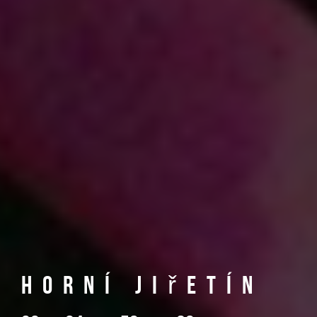
Horní Jiřetín