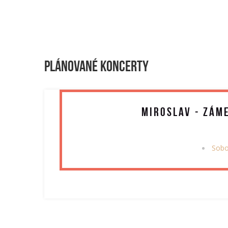
Plánované koncerty
Miroslav - zám
Sobo