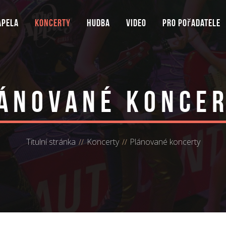
apela
Koncerty
Hudba
Video
Pro pořadatele
ánované konce
Titulní stránka
Koncerty
Plánované koncerty