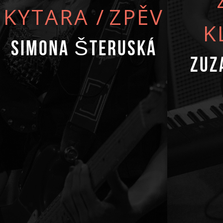
KYTARA
/
ZPĚV
K
Simona Šteruská
Zuz