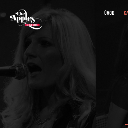
Úvod
K