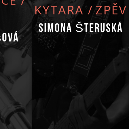
KYTARA
/
ZPĚV
Simona Šteruská
šová