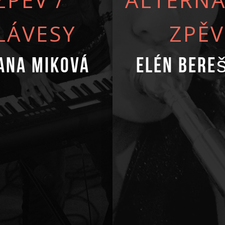
LÁVESY
ZPĚV
ana Miková
Elén Bere