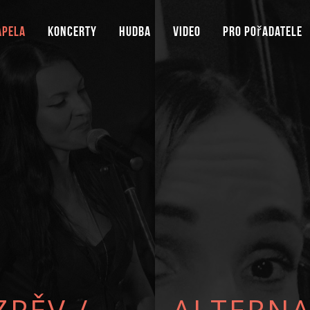
apela
Koncerty
Hudba
Video
Pro pořadatele
ZPĚV
/
ALTERN